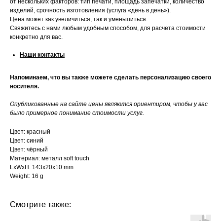
от нескольких факторов: тип печати, площадь запечатки, количество
изделий, срочность изготовления (услуга «день в день»).
Цена может как увеличиться, так и уменьшиться.
Свяжитесь с нами любым удобным способом, для расчета стоимости
конкретно для вас.
Наши контакты
Напоминаем, что вы также можете сделать персонализацию своего
носителя.
Опубликованные на сайте цены являются ориентиром, чтобы у вас
было примерное понимание стоимости услуг.
Цвет: красный
Цвет: синий
Цвет: чёрный
Материал: металл soft touch
LxWxH: 143x20x10 mm
Weight: 16 g
Смотрите также: