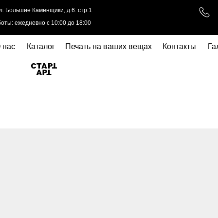
ул. Большие Каменщики, д.6. стр.1
оты: ежедневно с 10:00 до 18:00
 нас
Каталог
Печать на ваших вещах
Контакты
Га