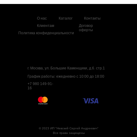
О нас
Каталог
Контакты
Клиентам
Договор
оферты
Политика конфиденциальности
г. Москва, ул. Большие Каменщики, д.6. стр.1
График работы: ежедневно с 10:00 до 18:00
+7 980 149-91-
16
© 2023 ИП "Невский Сергей Андреевич"
Все права защищены